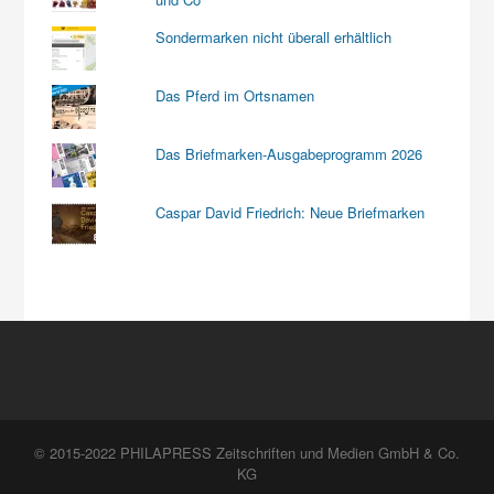
Sondermarken nicht überall erhältlich
Das Pferd im Ortsnamen
Das Briefmarken-Ausgabeprogramm 2026
Caspar David Friedrich: Neue Briefmarken
© 2015-2022 PHILAPRESS Zeitschriften und Medien GmbH & Co.
KG