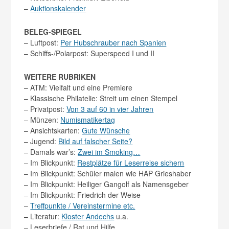
–
Auktionskalender
BELEG-SPIEGEL
– Luftpost:
Per Hubschrauber nach Spanien
– Schiffs-/Polarpost: Superspeed I und II
WEITERE RUBRIKEN
– ATM: Vielfalt und eine Premiere
– Klassische Philatelie: Streit um einen Stempel
– Privatpost:
Von 3 auf 60 in vier Jahren
– Münzen:
Numismatikertag
– Ansichtskarten:
Gute Wünsche
– Jugend:
Bild auf falscher Seite?
– Damals war’s:
Zwei im Smoking…
– Im Blickpunkt:
Restplätze für Leserreise sichern
– Im Blickpunkt: Schüler malen wie HAP Grieshaber
– Im Blickpunkt: Heiliger Gangolf als Namensgeber
– Im Blickpunkt: Friedrich der Weise
–
Treffpunkte / Vereinstermine etc.
– Literatur:
Kloster Andechs
u.a.
– Leserbriefe / Rat und Hilfe