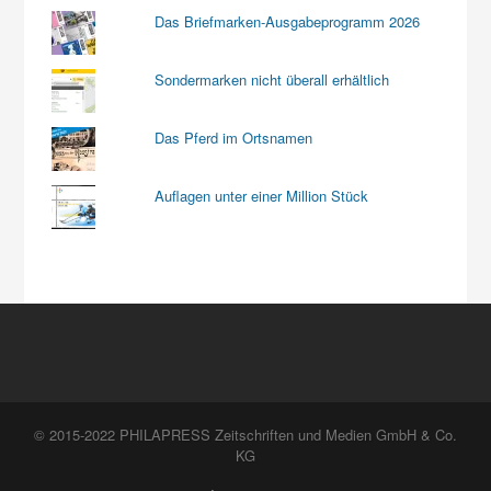
Das Briefmarken-Ausgabeprogramm 2026
Sondermarken nicht überall erhältlich
Das Pferd im Ortsnamen
Auflagen unter einer Million Stück
© 2015-2022 PHILAPRESS Zeitschriften und Medien GmbH & Co.
KG