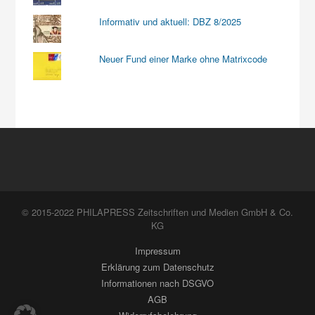
Informativ und aktuell: DBZ 8/2025
Neuer Fund einer Marke ohne Matrixcode
© 2015-2022 PHILAPRESS Zeitschriften und Medien GmbH & Co.
KG
Impressum
Erklärung zum Datenschutz
Informationen nach DSGVO
AGB