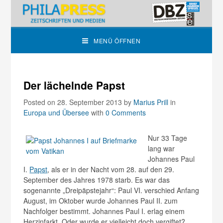
MENÜ ÖFFNEN
Der lächelnde Papst
Posted on 28. September 2013
by
Marius Prill
in
Europa und Übersee
with
0 Comments
Nur 33 Tage
lang war
Johannes Paul
I.
Papst
, als er in der Nacht vom 28. auf den 29.
September des Jahres 1978 starb. Es war das
sogenannte „Dreipäpstejahr“: Paul VI. verschied Anfang
August, im Oktober wurde Johannes Paul II. zum
Nachfolger bestimmt. Johannes Paul I. erlag einem
Herzinfarkt. Oder wurde er vielleicht doch vergiftet?