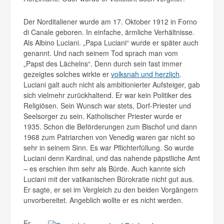
Der Norditaliener wurde am 17. Oktober 1912 in Forno
di Canale geboren. In einfache, ärmliche Verhältnisse.
Als Albino Luciani. „Papa Luciani“ wurde er später auch
genannt. Und nach seinem Tod sprach man vom
„Papst des Lächelns“. Denn durch sein fast immer
gezeigtes solches wirkte er
volksnah und herzlich
.
Luciani galt auch nicht als ambitionierter Aufsteiger, gab
sich vielmehr zurückhaltend. Er war kein Politiker des
Religiösen. Sein Wunsch war stets, Dorf-Priester und
Seelsorger zu sein. Katholischer Priester wurde er
1935. Schon die Beförderungen zum Bischof und dann
1968 zum Patriarchen von Venedig waren gar nicht so
sehr in seinem Sinn. Es war Pflichterfüllung. So wurde
Luciani denn Kardinal, und das nahende päpstliche Amt
– es erschien ihm sehr als Bürde. Auch kannte sich
Luciani mit der vatikanischen Bürokratie nicht gut aus.
Er sagte, er sei im Vergleich zu den beiden Vorgängern
unvorbereitet. Angeblich wollte er es nicht werden.
Er