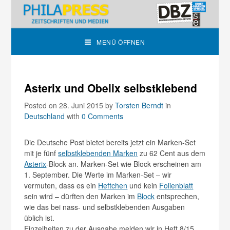
MENÜ ÖFFNEN
Asterix und Obelix selbstklebend
Posted on 28. Juni 2015
by
Torsten Berndt
in
Deutschland
with
0 Comments
Die Deutsche Post bietet bereits jetzt ein Marken-Set
mit je fünf
selbstklebenden Marken
zu 62 Cent aus dem
Asterix
-Block an. Marken-Set wie Block erscheinen am
1. September. Die Werte im Marken-Set – wir
vermuten, dass es ein
Heftchen
und kein
Folienblatt
sein wird – dürften den Marken im
Block
entsprechen,
wie das bei nass- und selbstklebenden Ausgaben
üblich ist.
Einzelheiten zu der Ausgabe melden wir in Heft 8/15