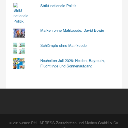
Strikt nationale Politik
Marken ohne Matrixcode: David Bowie
Schlümpfe ohne Matrixcode
Neuheiten Juli 2026: Helden, Bayreuth,
Flüchtlinge und Sonnenaufgang
© 2015-2022 PHILAPRESS Zeitschriften und Medien GmbH & Co.