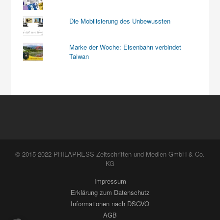
Die Mobilisierung des Unbewussten
Marke der Woche: Eisenbahn verbindet
Taiwan
© 2015-2022 PHILAPRESS Zeitschriften und Medien GmbH & Co.
KG
Impressum
Erklärung zum Datenschutz
Informationen nach DSGVO
AGB