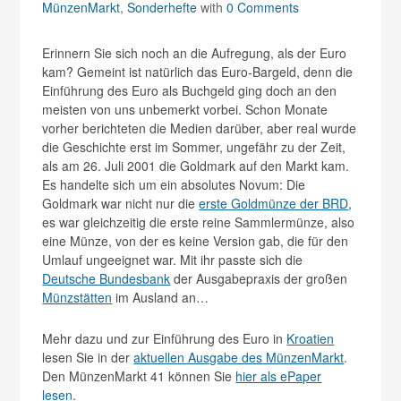
MünzenMarkt
,
Sonderhefte
with
0 Comments
Erinnern Sie sich noch an die Aufregung, als der Euro
kam? Gemeint ist natürlich das Euro-Bargeld, denn die
Einführung des Euro als Buchgeld ging doch an den
meisten von uns unbemerkt vorbei. Schon Monate
vorher berichteten die Medien darüber, aber real wurde
die Geschichte erst im Sommer, ungefähr zu der Zeit,
als am 26. Juli 2001 die Goldmark auf den Markt kam.
Es handelte sich um ein absolutes Novum: Die
Goldmark war nicht nur die
erste Goldmünze der BRD
,
es war gleichzeitig die erste reine Sammlermünze, also
eine Münze, von der es keine Version gab, die für den
Umlauf ungeeignet war. Mit ihr passte sich die
Deutsche Bundesbank
der Ausgabepraxis der großen
Münzstätten
im Ausland an…
Mehr dazu und zur Einführung des Euro in
Kroatien
lesen Sie in der
aktuellen Ausgabe des MünzenMarkt
.
Den MünzenMarkt 41 können Sie
hier als ePaper
lesen
.