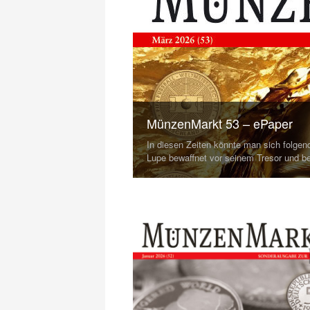
MünzenMarkt 53 – ePaper
In diesen Zeiten könnte man sich folgend
Lupe bewaffnet vor seinem Tresor und be