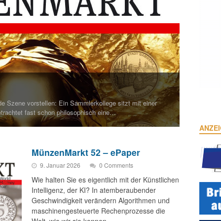
e Szene vorstellen: Ein Sammlerkollege sitzt mit einer
trachtet fast schon philosophisch eine…
ANZE
MünzenMarkt 52 – ePaper
9. Januar 2026
0 Comments
Wie halten Sie es eigentlich mit der Künstlichen
Intelligenz, der KI? In atemberaubender
Geschwindigkeit verändern Algorithmen und
maschinengesteuerte Rechenprozesse die