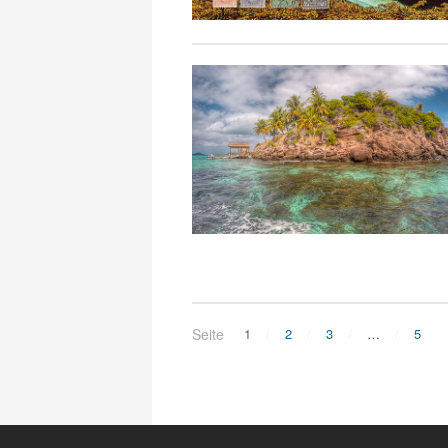
Seite
1
2
3
…
5