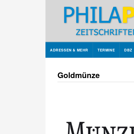
ADRESSEN & MEHR
TERMINE
DBZ
Goldmünze