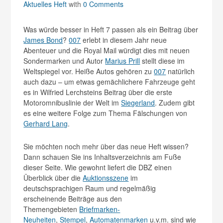
Aktuelles Heft
with
0 Comments
Was würde besser in Heft 7 passen als ein Beitrag über
James Bond
?
007
erlebt in diesem Jahr neue
Abenteuer und die Royal Mail würdigt dies mit neuen
Sondermarken und Autor
Marius Prill
stellt diese im
Weltspiegel vor. Heiße Autos gehören zu
007
natürlich
auch dazu – um etwas gemächlichere Fahrzeuge geht
es in Wilfried Lerchsteins Beitrag über die erste
Motoromnibuslinie der Welt im
Siegerland
. Zudem gibt
es eine weitere Folge zum Thema Fälschungen von
Gerhard Lang
.
Sie möchten noch mehr über das neue Heft wissen?
Dann schauen Sie ins Inhaltsverzeichnis am Fuße
dieser Seite. Wie gewohnt liefert die DBZ einen
Überblick über die
Auktionsszene
im
deutschsprachigen Raum und regelmäßig
erscheinende Beiträge aus den
Themengebieten
Briefmarken-
Neuheiten
,
Stempel
,
Automatenmarken
u.v.m. sind wie