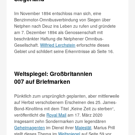
Im November 1894 entschloss man sich, eine
Benzinmotor-Omnibusverbindung von Siegen über
Netphen nach Deuz ins Leben zu rufen und gründete
am 7. Dezember 1894 als Genossenschaft mit
beschränkter Haftung die Netphener Omnibus-
Gesellschaft.
Wilfried Lerchstein
erforschte dieses
Gebiet und schildert seine Erkenntnisse ab Seite 16.
Weltspiegel: Großbritannien
007 auf Briefmarken
Pünktlich zum ursprünglich geplanten, aber mittlerweile
auf Herbst verschobenem Erscheinen des 25. James-
Bond-Kinofilms mit dem Titel „Keine Zeit zu sterben“,
veröffentlicht die
Royal Mail
am 17. März 2020
insgesamt zehn Sondermarken zum legendären
Geheimagenten
im Dienst ihrer
Majestät
. Marius Prill
stellt dieses Thema im
Weltspiegel
auf Seite 59 vor.