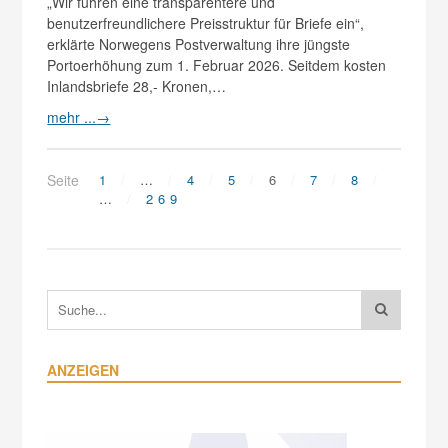
„Wir führen eine transparentere und
benutzerfreundlichere Preisstruktur für Briefe ein“,
erklärte Norwegens Postverwaltung ihre jüngste
Portoerhöhung zum 1. Februar 2026. Seitdem kosten
Inlandsbriefe 28,- Kronen,…
mehr ...
→
Seite
1
…
4
5
6
7
8
…
269
ANZEIGEN