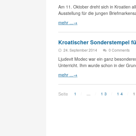
Am 11. Oktober dreht sich in Kroatien al
Ausstellung für die jungen Briefmarken
mehr ...
→
Kroatischer Sonderstempel f
24. September 2014
0 Comments
Ljudevit Modec war ein ganz besonderes 
Unterricht. Ihm wurde schon in der Gru
mehr ...
→
Seite
1
…
13
14