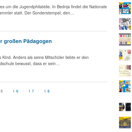
les um die Jugendphilatelie. In Bednja findet die Nationale
sammler statt. Der Sonderstempel, den…
ür großen Pädagogen
Kind. Anders als seine Mitschüler liebte er den
ndschule bewusst, dass er sein…
15
16
17
18