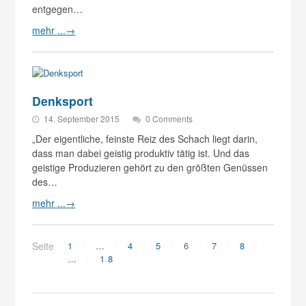
entgegen…
mehr ...
→
Denksport
14. September 2015
0 Comments
„Der eigentliche, feinste Reiz des Schach liegt darin,
dass man dabei geistig produktiv tätig ist. Und das
geistige Produzieren gehört zu den größten Genüssen
des…
mehr ...
→
Seite
1
…
4
5
6
7
8
…
18