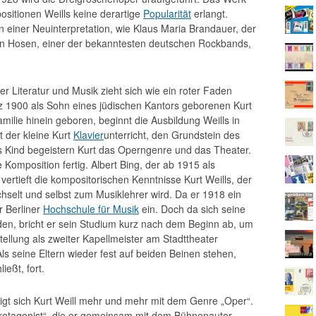
sitionen Weills keine derartige
Popularität
erlangt.
 einer Neuinterpretation, wie Klaus Maria Brandauer, der
n Hosen, einer der bekanntesten deutschen Rockbands,
r Literatur und Musik zieht sich wie ein roter Faden
z 1900 als Sohn eines jüdischen Kantors geborenen Kurt
amilie hinein geboren, beginnt die Ausbildung Weills in
t der kleine Kurt
Klavier
unterricht, den Grundstein des
s Kind begeistern Kurt das Operngenre und das Theater.
e Komposition fertig. Albert Bing, der ab 1915 als
 vertieft die kompositorischen Kenntnisse Kurt Weills, der
hselt und selbst zum Musiklehrer wird. Da er 1918 ein
r Berliner
Hochschule für Musik
ein. Doch da sich seine
inden, bricht er sein Studium kurz nach dem Beginn ab, um
stellung als zweiter Kapellmeister am Stadttheater
ls seine Eltern wieder fest auf beiden Beinen stehen,
ießt, fort.
gt sich Kurt Weill mehr und mehr mit dem Genre „Oper“.
 Protagonist“, die er gemeinsam mit dem Bühnenautor