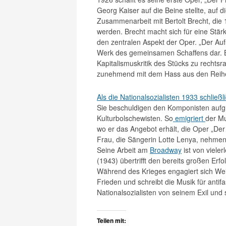
Georg Kaiser auf die Beine stellte, auf 
Zusammenarbeit mit Bertolt Brecht, die 1
werden. Brecht macht sich für eine Stär
den zentralen Aspekt der Oper. „Der Aufs
Werk des gemeinsamen Schaffens dar. B
Kapitalismuskritik des Stücks zu rechtsr
zunehmend mit dem Hass aus den Reihen 
Als die Nationalsozialisten 1933 schlie
Sie beschuldigen den Komponisten aufgr
Kulturbolschewisten. So
emigriert
der Mu
wo er das Angebot erhält, die Oper „Der
Frau, die Sängerin Lotte Lenya, nehmen 
Seine Arbeit am
Broadway
ist von viele
(1943) übertrifft den bereits großen Erf
Während des Krieges engagiert sich Wei
Frieden und schreibt die Musik für anti
Nationalsozialisten von seinem Exil un
Teilen mit: