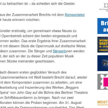
 zu betrachten ist – da scheiden sich die Geister.
d aus der Zusammenarbeit Brechts mit dem
Komponisten
ir heute erinnern möchten.
n Künstler erstmalig, um gemeinsam etwas Neues zu
 Opernbetrieb scheint den beiden eingestaubt und
formen wollen. Das erste Ergebnis ihrer Zusammenarbeit
rt mit diesem Stück die Opernmusik auf dreifache Weise.
Musikern zusammen. Die Sänger und
Sängerin
nen werden
t, der sich an der zu dieser Zeit populären Musik
elnen Stücke ineinander geschlossen.
Nach diesem ersten geglückten Versuch des
Zusammenwirkens mit Weill besteht Brecht darauf, wieder
mit dem Komponisten zusammen zu arbeiten, um eine
Bearbeitung und Inszenierung des Werkes „Beggars
Opera“ von John Gay auf die Bühne des Berliner Theaters
am Schiffsbauerdamm zu bringen. Nach nur zwei
MEIST
Monaten können die Proben beginnen. Am 31. August
1928 wird die Dreigroschenoper uraufgeführt. Das Werk