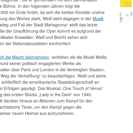
die Bühne. In den folgenden Jahren folgt die
930 ein Ende findet, da sich die beiden Künstler uneins
kung des Wortes stark, Weill sieht dagegen in der
Musik
tieg und Fall der Stadt Mahagonny“ stellt das letzte
ei der Uraufführung der Oper kommt es aufgrund der
adikalen Krawallen. Weill und Brecht sehen sich
der Nationalsozialisten konfrontiert.
ßlich die Macht übernehmen
, verbieten sie die Musik Weills.
und seiner politisch engagierten Werke als
siker über Paris und London in die Vereinigten Staaten,
 Weg der Verheißung“ zu beaufsichtigen. Weill und seine
schließlich die amerikanische Staatsbürgerschaft an.
rlei Erfolgen geprägt. Das Musical „One Touch of Venus“
olg des ersten Stücks „Lady in the Dark“ von 1940.
ll darüber hinaus an Aktionen zum Kampf für den
faschistische Texte, um den Kampf gegen die
d seiner neuen Heimat aus aufzunehmen.