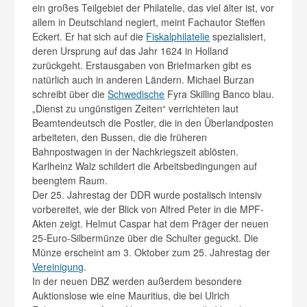
ein großes Teilgebiet der Philatelie, das viel älter ist, vor
allem in Deutschland negiert, meint Fachautor Steffen
Eckert. Er hat sich auf die
Fiskalphilatelie
spezialisiert,
deren Ursprung auf das Jahr 1624 in Holland
zurückgeht. Erstausgaben von Briefmarken gibt es
natürlich auch in anderen Ländern. Michael Burzan
schreibt über die
Schwedische
Fyra Skilling Banco blau.
„Dienst zu ungünstigen Zeiten“ verrichteten laut
Beamtendeutsch die Postler, die in den Überlandposten
arbeiteten, den Bussen, die die früheren
Bahnpostwagen in der Nachkriegszeit ablösten.
Karlheinz Walz schildert die Arbeitsbedingungen auf
beengtem Raum.
Der 25. Jahrestag der DDR wurde postalisch intensiv
vorbereitet, wie der Blick von Alfred Peter in die MPF-
Akten zeigt. Helmut Caspar hat dem Präger der neuen
25-Euro-Silbermünze über die Schulter geguckt. Die
Münze erscheint am 3. Oktober zum 25. Jahrestag der
Vereinigung
.
In der neuen DBZ werden außerdem besondere
Auktionslose wie eine Mauritius, die bei Ulrich