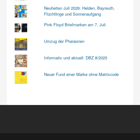
Neuheiten Juli 2026: Helden, Bayreuth,
Flüchtlinge und Sonnenaufgang
Pink Floyd Briefmarken am 7. Juli
Umzug der Pharaonen
Informativ und aktuell: DBZ 8/2025
Neuer Fund einer Marke ohne Matrixcode