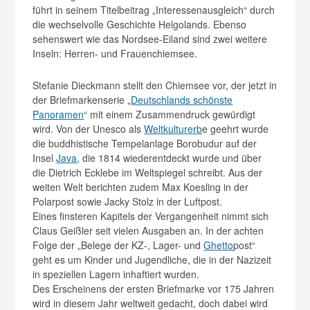
führt in seinem Titelbeitrag „Interessenausgleich“ durch
die wechselvolle Geschichte Helgolands. Ebenso
sehenswert wie das Nordsee-Eiland sind zwei weitere
Inseln: Herren- und Frauenchiemsee.
Stefanie Dieckmann stellt den Chiemsee vor, der jetzt in
der Briefmarkenserie „
Deutschlands schönste
Panoramen
“ mit einem Zusammendruck gewürdigt
wird. Von der Unesco als
Weltkulturerb
e geehrt wurde
die buddhistische Tempelanlage Borobudur auf der
Insel
Java
, die 1814 wiederentdeckt wurde und über
die Dietrich Ecklebe im Weltspiegel schreibt. Aus der
weiten Welt berichten zudem Max Koesling in der
Polarpost sowie Jacky Stolz in der Luftpost.
Eines finsteren Kapitels der Vergangenheit nimmt sich
Claus Geißler seit vielen Ausgaben an. In der achten
Folge der „Belege der KZ-, Lager- und
Ghetto
post“
geht es um Kinder und Jugendliche, die in der Nazizeit
in speziellen Lagern inhaftiert wurden.
Des Erscheinens der ersten Briefmarke vor 175 Jahren
wird in diesem Jahr weltweit gedacht, doch dabei wird