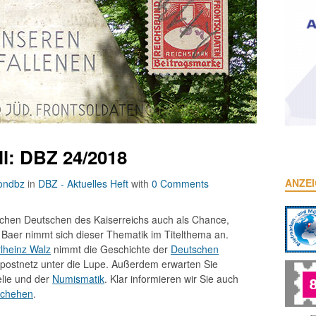
ll: DBZ 24/2018
ANZE
iondbz
in
DBZ - Aktuelles Heft
with
0 Comments
schen Deutschen des Kaiserreichs auch als Chance,
. Baer nimmt sich dieser Thematik im Titelthema an.
lheinz Walz
nimmt die Geschichte der
Deutschen
tpostnetz unter die Lupe. Außerdem erwarten Sie
elie und der
Numismatik
. Klar informieren wir Sie auch
schehen
.