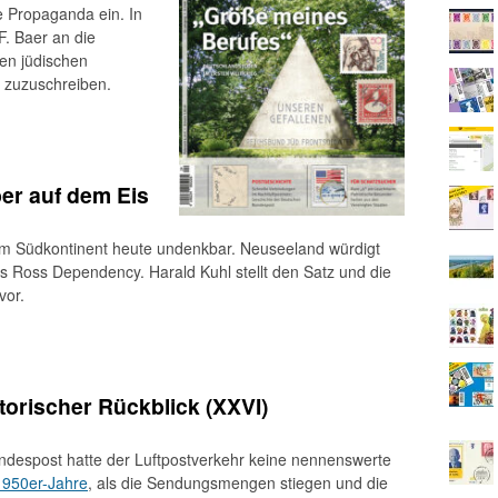
e Propaganda ein. In
 F. Baer an die
en jüdischen
 zuzuschreiben.
er auf dem Eis
em Südkontinent heute undenkbar. Neuseeland würdigt
as Ross Dependency. Harald Kuhl stellt den Satz und die
vor.
orischer Rückblick (XXVI)
ndespost hatte der Luftpostverkehr keine nennenswerte
1950er-Jahre
, als die Sendungsmengen stiegen und die