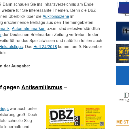
? Dann schauen Sie ins Inhaltsverzeichnis am Ende
ch weitere für Sie interessante Themen. Denn die DBZ-
einen Überblick über die
Auktionsszene
im
g erscheinende Beiträge aus den Themengebieten
matik
,
Automatenmarken
u.v.m. sind selbstverständlich
e
der Deutschen Briefmarken-Zeitung vertreten. In der
 weiterführendes Spezialwissen und natürlich fehlen auch
Einkaufstipps
. Das
Heft 24/2018
kommt am 9. November
dels.
en der Ausgabe:
pf gegen
Antisemitismus
–
riegs
war auch unter
eisterung groß. Doch
tete schnelle Sieg
MEIST
te innerhalb und