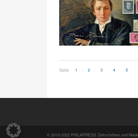
Seite
1
2
3
4
5
© 2015-2022 PHILAPRESS Zeitschriften und Med