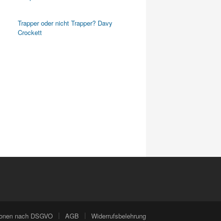
Trapper oder nicht Trapper? Davy
Crockett
tionen nach DSGVO
AGB
Widerrufsbelehrung