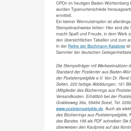
OPDn im heutigen Baden-Württemberg b
wurden Typenunterschiede herausgearbe
ermittelt.
Ein kleiner Wermutstropfen ist allerdings
Stempelnachweise fehlen: Hier sind die 
macht Spaß und Freude, in dem Werk zu 
den übersichtlichen Tabellen und zum 
In der
Reihe der Bochmann-Kataloge
ist
Sammler der deutschen Gelegenheitsst
Die Stempelträger mit Werbeeinsätzen 
Standard der Postämter aus Baden-Würt
der Poststempelgilde e.V. Von Dr. René
Seiten, 220 farbige Abbildungen, 161 Bil
(Mitglieder des Bücherrings aus Postste
Versandkosten. Erhältlich bei der Posts
Grabbeweg 36a, 59494 Soest, Tel. 0292
www.poststempelgilde.de
.
Auch als elek
des Bücherrings aus Poststempelgilde, 
des Bandes 199 als PDF schreiben Sie b
überweisen den Kaufpreis auf das Konto