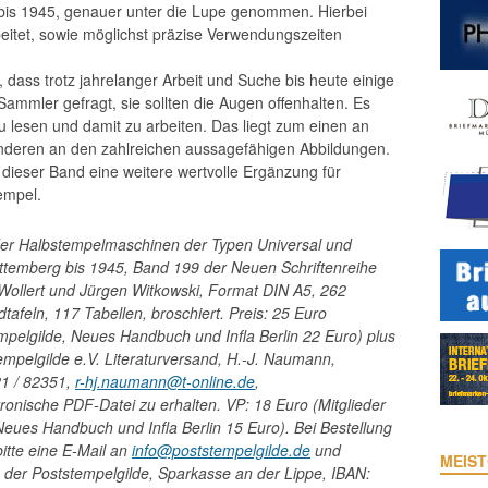
is 1945, genauer unter die Lupe genommen. Hierbei
itet, sowie möglichst präzise Verwendungszeiten
, dass trotz jahrelanger Arbeit und Suche bis heute einige
Sammler gefragt, sie sollten die Augen offenhalten. Es
lesen und damit zu arbeiten. Das liegt zum einen an
anderen an den zahlreichen aussagefähigen Abbildungen.
 dieser Band eine weitere wertvolle Ergänzung für
empel.
der Halbstempelmaschinen der Typen Universal und
temberg bis 1945, Band 199 der Neuen Schriftenreihe
 Wollert und Jürgen Witkowski, Format DIN A5, 262
dtafeln, 117 Tabellen, broschiert.
Preis: 25 Euro
mpelgilde, Neues Handbuch und Infla Berlin 22 Euro) plus
tempelgilde e.V. Literaturversand, H.-J. Naumann,
1 / 82351,
r-hj.naumann@t-online.de
,
tronische PDF-Datei zu erhalten. VP: 18 Euro (Mitglieder
Neues Handbuch und Infla Berlin 15 Euro).
Bei Bestellung
itte eine E-Mail an
info@poststempelgilde.de
und
MEIST
 der Poststempelgilde, Sparkasse an der Lippe, IBAN: