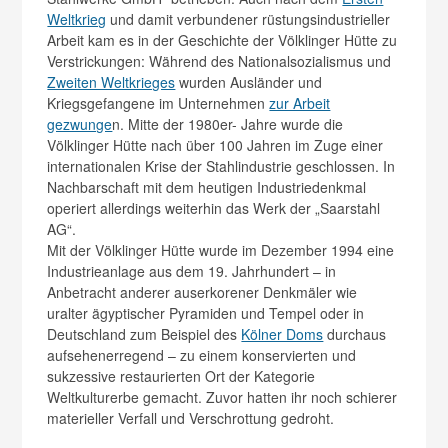
Weltkrieg
und damit verbundener rüstungsindustrieller
Arbeit kam es in der Geschichte der Völklinger Hütte zu
Verstrickungen: Während des Nationalsozialismus und
Zweiten Weltkrieges
wurden Ausländer und
Kriegsgefangene im Unternehmen
zur Arbeit
gezwunge
n. Mitte der 1980er- Jahre wurde die
Völklinger Hütte nach über 100 Jahren im Zuge einer
internationalen Krise der Stahlindustrie geschlossen. In
Nachbarschaft mit dem heutigen Industriedenkmal
operiert allerdings weiterhin das Werk der „Saarstahl
AG“.
Mit der Völklinger Hütte wurde im Dezember 1994 eine
Industrieanlage aus dem 19. Jahrhundert – in
Anbetracht anderer auserkorener Denkmäler wie
uralter ägyptischer Pyramiden und Tempel oder in
Deutschland zum Beispiel des
Kölner Doms
durchaus
aufsehenerregend – zu einem konservierten und
sukzessive restaurierten Ort der Kategorie
Weltkulturerbe gemacht. Zuvor hatten ihr noch schierer
materieller Verfall und Verschrottung gedroht.