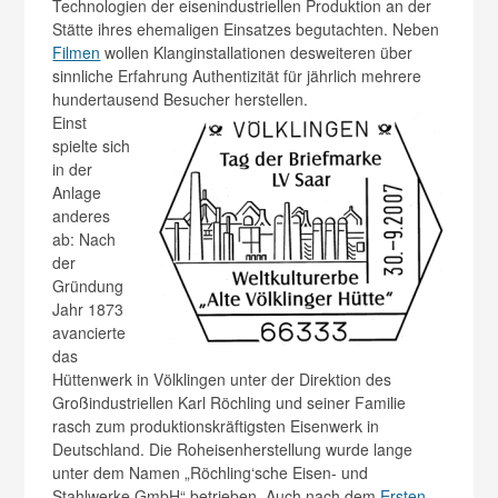
Technologien der eisenindustriellen Produktion an der
Stätte ihres ehemaligen Einsatzes begutachten. Neben
Filmen
wollen Klanginstallationen desweiteren über
sinnliche Erfahrung Authentizität für jährlich mehrere
hundertausend Besucher herstellen.
Einst
spielte sich
in der
Anlage
anderes
ab: Nach
der
Gründung
Jahr 1873
avancierte
das
Hüttenwerk in Völklingen unter der Direktion des
Großindustriellen Karl Röchling und seiner Familie
rasch zum produktionskräftigsten Eisenwerk in
Deutschland. Die Roheisenherstellung wurde lange
unter dem Namen „Röchling‘sche Eisen- und
Stahlwerke GmbH“ betrieben. Auch nach dem
Ersten