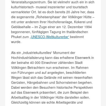
Veranstaltungszentrum. Sie ist vielmehr auch ein in sich
kulturhistorisch- museal inszenierter und touristisch
vermarkteter Ort. Ist es doch bereits 20 Jahre her, dass
die sogenannte „Roheisenphase“ der Völklinger Hütte –
mit unter anderem ihrer Hochofenanlage, Kokerei und
Gebläsehalle – im Zuge einer am 12. Dezember 1994
begonnenen, fünftägigen Tagung im thailändischen
Phuket zum
„UNESCO-Weltkulturerbe“
bestimmt
wurde.
Als ein „industriekulturelles“ Monument der
Hochindustrialisierung kann das erhaltene Eisenwerk in
der beinahe 40 000 Einwohner zählenden Stadt
Völklingen Betrachtern nun erscheinen. Im Rahmen
von Führungen und auf angelegten, beschilderten
Wegen lässt sich das Gelände mit seinen riesenhaften
Gerüsten, Hängebahnen und Schornsteinen begehen.
Dabei werden den Besuchern historische Perspektiven
auf das Eisenwerk präsentiert, die zum Beispiel den
Arbeitsalltag in der Völklinger Hütte darstellen sollen.
Gleichzeitig können sie echte Arbeitsgeräte und