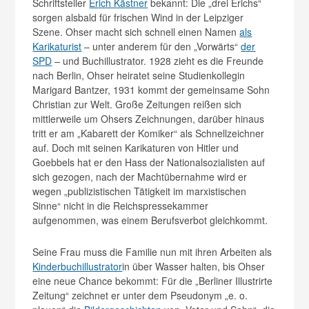
Schriftsteller
Erich Kästner
bekannt: Die „drei Erichs“
sorgen alsbald für frischen Wind in der Leipziger
Szene. Ohser macht sich schnell einen Namen
als
Karikaturist
– unter anderem für den „Vorwärts“
der
SPD
– und Buchillustrator. 1928 zieht es die Freunde
nach Berlin, Ohser heiratet seine Studienkollegin
Marigard Bantzer, 1931 kommt der gemeinsame Sohn
Christian zur Welt. Große Zeitungen reißen sich
mittlerweile um Ohsers Zeichnungen, darüber hinaus
tritt er am „Kabarett der Komiker“ als Schnellzeichner
auf. Doch mit seinen Karikaturen von Hitler und
Goebbels hat er den Hass der Nationalsozialisten auf
sich gezogen, nach der Machtübernahme wird er
wegen „publizistischen Tätigkeit im marxistischen
Sinne“ nicht in die Reichspressekammer
aufgenommen, was einem Berufsverbot gleichkommt.
Seine Frau muss die Familie nun mit ihren Arbeiten als
Kinderbuchillustrator
in über Wasser halten, bis Ohser
eine neue Chance bekommt: Für die „Berliner Illustrirte
Zeitung“ zeichnet er unter dem Pseudonym „e. o.