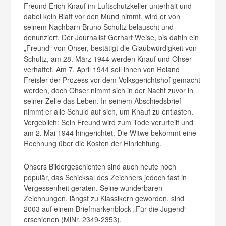
Freund Erich Knauf im Luftschutzkeller unterhält und
dabei kein Blatt vor den Mund nimmt, wird er von
seinem Nachbarn Bruno Schultz belauscht und
denunziert. Der Journalist Gerhart Weise, bis dahin ein
„Freund“ von Ohser, bestätigt die Glaubwürdigkeit von
Schultz, am 28. März 1944 werden Knauf und Ohser
verhaftet. Am 7. April 1944 soll ihnen von Roland
Freisler der Prozess vor dem Volksgerichtshof gemacht
werden, doch Ohser nimmt sich in der Nacht zuvor in
seiner Zelle das Leben. In seinem Abschiedsbrief
nimmt er alle Schuld auf sich, um Knauf zu entlasten.
Vergeblich: Sein Freund wird zum Tode verurteilt und
am 2. Mai 1944 hingerichtet. Die Witwe bekommt eine
Rechnung über die Kosten der Hinrichtung.
Ohsers Bildergeschichten sind auch heute noch
populär, das Schicksal des Zeichners jedoch fast in
Vergessenheit geraten. Seine wunderbaren
Zeichnungen, längst zu Klassikern geworden, sind
2003 auf einem Briefmarkenblock „Für die Jugend“
erschienen (MiNr. 2349-2353).